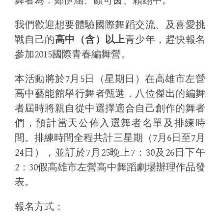
舞者為：鄭伊涵、顏可茵、賴翃中。
我們歡迎想要體驗國際舞蹈交流、及喜愛挑
戰自己的
高中（含）以上
青少年，趕快報名
參加
國際青春編舞營。
2015
本活動將於
月
日（星期日）在高雄市左營
7
5
高中藝能館舉行舞者甄選，八位傑出的編舞
者屆時將親自從中選擇適合自己創作的舞者
們，預計當天公佈入選舞者名單及排練時
間。排練時間全程共計三星期（
月
日至
月
7
6
7
日），並訂於
月
晚上
：
及
日下午
24
7
25
7
30
26
：
假高雄市左營高中舞蹈劇場辦理作品發
2
30
表。
報名方式：