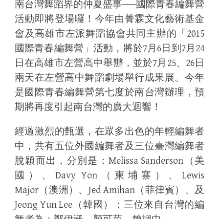
南台灣舞蹈界的仲夏盛事──國際青春編舞營
活動即將登場囉！今年由菁霖文化藝術基金
會及高雄市左派舞蹈協會共同主辦的「
2015
國際青春編舞營」活動，將於
月
日到
月
7
6
7
24
日在高雄市左營高中舉辦，並於
月
、
日
7
25
26
兩天在左營高中舞蹈劇場舉行成果展。今年
是國際青春編舞營第七度於南台灣辦理，預
期將再度引起南台灣的廣大迴響！
經過激烈的甄選，在眾多出色的年輕編舞者
中，共有五位外國編舞者及三位臺灣編舞者
脫穎而出，分別是：
（美
Melissa Sanderson
國）、
（柬埔寨）、
Davy Yon
Lewis
（澳洲）、
（菲律賓）、及
Major
Jed Amihan
（韓國）；三位來自台灣的編
Jeong Yun Lee