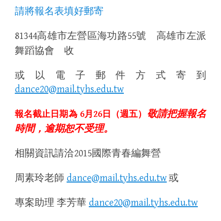
請將報名表填好郵寄
高雄市左營區海功路
號 高雄市左派
81344
55
舞蹈協會 收
或以電子郵件方式寄到
dance20@mail.tyhs.edu.tw
敬請把握報名
報名截止日期為
6
月
26
日（週五）
時間，逾期恕不受理。
相關資訊請洽
國際青春編舞營
2015
周素玲老師
或
dance@mail.tyhs.edu.tw
專案助理 李芳華
dance20@mail.tyhs.edu.tw